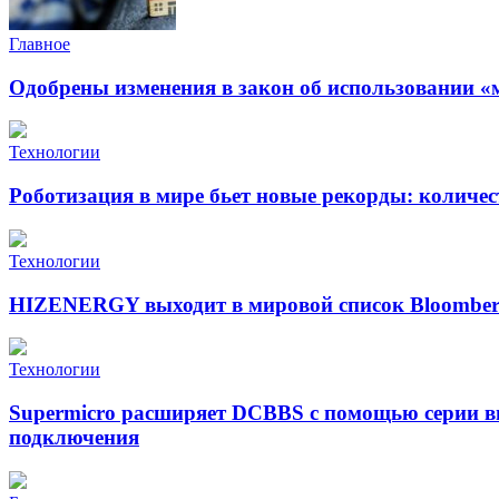
Главное
Одобрены изменения в закон об использовании «
Технологии
Роботизация в мире бьет новые рекорды: количе
Технологии
HIZENERGY выходит в мировой список Bloomber
Технологии
Supermicro расширяет DCBBS с помощью серии в
подключения