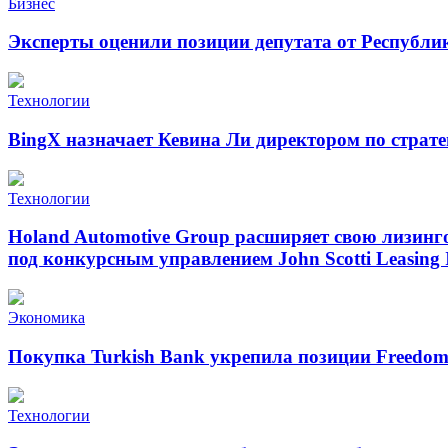
Бизнес
Эксперты оценили позиции депутата от Республи
Технологии
BingX назначает Кевина Ли директором по страт
Технологии
Holand Automotive Group расширяет свою лизинг
под конкурсным управлением John Scotti Leasing 
Экономика
Покупка Turkish Bank укрепила позиции Freedo
Технологии