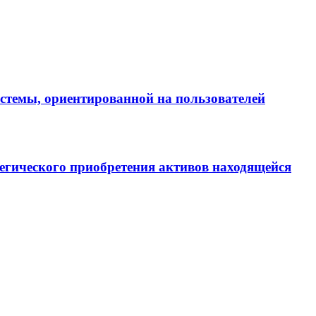
истемы, ориентированной на пользователей
егического приобретения активов находящейся