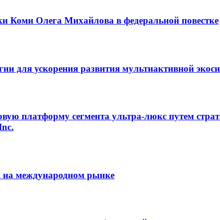
ки Коми Олега Михайлова в федеральной повестке
егии для ускорения развития мультиактивной экос
овую платформу сегмента ультра-люкс путем страт
Inc.
m на международном рынке