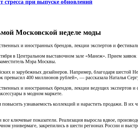
от стресса при выпуске обновлений
дьмой Московской неделе моды
ственных и иностранных брендов, лекции экспертов и фестивал
ктября в Центральном выставочном зале «Манеж». Прием заявок 
заместитель Мэра Москвы.
ских и зарубежных дизайнеров. Например, благодаря шестой Н
к превысил 400 миллионов рублей», — рассказала Наталья Серг
твенных и иностранных брендов, лекции ведущих экспертов и ф
аксессуары в модном маркете.
м повысить узнаваемость коллекций и нарастить продажи. В их 
и все ключевые показатели
.
Реализация выросла вдвое, производ
ичном универмаге, закрепились в шести регионах России и выс