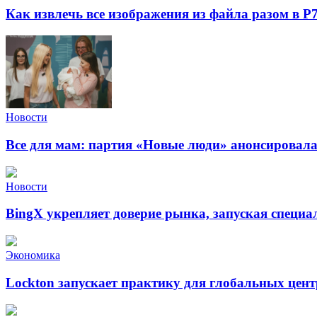
Как извлечь все изображения из файла разом в Р
Новости
Все для мам: партия «Новые люди» анонсировал
Новости
BingX укрепляет доверие рынка, запуская специ
Экономика
Lockton запускает практику для глобальных це