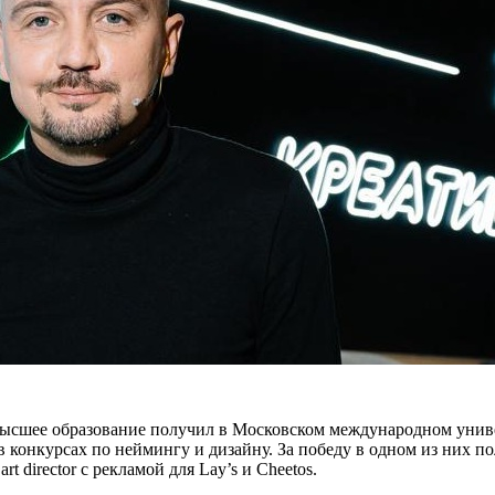
 Высшее образование получил в Московском международном унив
 в конкурсах по неймингу и дизайну. За победу в одном из них
rt director с рекламой для Lay’s и Cheetos.