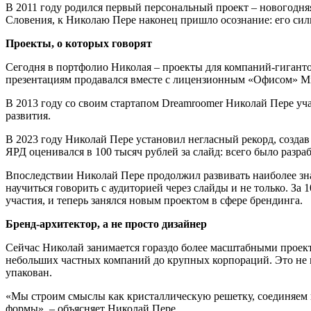
В 2011 году родился первый персональный проект – новогодня
Словения, к Николаю Пере наконец пришло осознание: его сильн
Проекты, о которых говорят
Сегодня в портфолио Николая – проекты для компаний-гигантов
презентациям продавался вместе с лицензионным «Офисом» Mi
В 2013 году со своим стартапом Dreamroomer Николай Пере уч
развития.
В 2023 году Николай Пере установил негласный рекорд, создав
ЯРД оценивался в 100 тысяч рублей за слайд: всего было разра
Впоследствии Николай Пере продолжил развивать наиболее знач
научиться говорить с аудиторией через слайды и не только. За
участия, и теперь занялся новым проектом в сфере брендинга.
Бренд-архитектор, а не просто дизайнер
Сейчас Николай занимается гораздо более масштабными проект
небольших частных компаний до крупных корпораций. Это не п
упакован.
«Мы строим смыслы как кристаллическую решетку, соединяем ц
формы», – объясняет Николай Пере.