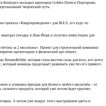
я в Конкурсе молодых креаторов Golden Drum в Портороже,
персональный творческий путь.
нии проекта «Квартироведение» для IKEA, его курс по
е, выиграл поездку в Нью-Йорк и получил инвестиции для
з бетона за 2 миллиона». Проект для строительной компании
ревратив презентацию в физический арт-объект.
Bonnie&Slide, которая стала местом силы для всех, кто хотел
с, который команда продолжает развивать уже без его прямого
ние и упаковка брендов для бизнеса любого масштаба – от
, сильного продукта, который уже потом будет красиво
тории. А потом уже вокруг этого выстраиваем цвета и