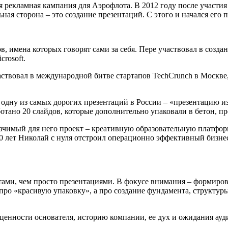
я рекламная кампания для Аэрофлота. В 2012 году после участи
ая сторона – это создание презентаций. С этого и начался его 
, имена которых говорят сами за себя. Пере участвовал в созда
crosoft.
аствовал в международной битве стартапов TechCrunch в Москв
 одну из самых дорогих презентаций в России – «презентацию и
ботано 20 слайдов, которые дополнительно упаковали в бетон, п
имый для него проект – креативную образовательную платформу 
 10 лет Николай с нуля отстроил операционно эффективный бизне
ами, чем просто презентациями. В фокусе внимания – формирова
ро «красивую упаковку», а про создание фундамента, структуры
енности основателя, историю компании, ее дух и ожидания ауди