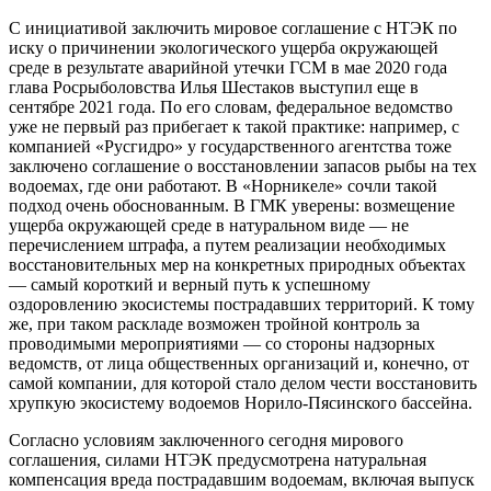
С инициативой заключить мировое соглашение с НТЭК по
иску о причинении экологического ущерба окружающей
среде в результате аварийной утечки ГСМ в мае 2020 года
глава Росрыболовства Илья Шестаков выступил еще в
сентябре 2021 года. По его словам, федеральное ведомство
уже не первый раз прибегает к такой практике: например, с
компанией «Русгидро» у государственного агентства тоже
заключено соглашение о восстановлении запасов рыбы на тех
водоемах, где они работают. В «Норникеле» сочли такой
подход очень обоснованным. В ГМК уверены: возмещение
ущерба окружающей среде в натуральном виде — не
перечислением штрафа, а путем реализации необходимых
восстановительных мер на конкретных природных объектах
— самый короткий и верный путь к успешному
оздоровлению экосистемы пострадавших территорий. К тому
же, при таком раскладе возможен тройной контроль за
проводимыми мероприятиями — со стороны надзорных
ведомств, от лица общественных организаций и, конечно, от
самой компании, для которой стало делом чести восстановить
хрупкую экосистему водоемов Норило-Пясинского бассейна.
Согласно условиям заключенного сегодня мирового
соглашения, силами НТЭК предусмотрена натуральная
компенсация вреда пострадавшим водоемам, включая выпуск