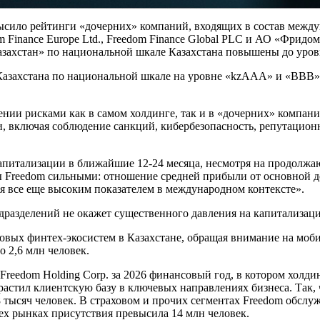
высило рейтинги «дочерних» компаний, входящих в состав меж
 Finance Еurope Ltd., Freedom Finance Global PLC и АО «Фрид
ахстан» по национальной шкале Казахстана повышены до уров
Казахстана по национальной шкале на уровне «kzAAA» и «BBB»-
нии рисками как в самом холдинге, так и в «дочерних» компани
, включая соблюдение санкций, кибербезопасность, репутацион
 капитализации в ближайшие 12-24 месяца, несмотря на продол
reedom сильными: отношение средней прибыли от основной деятел
тся все еще высоким показателем в международном контексте».
разделений не окажет существенного давления на капитализаци
ровых финтех-экосистем в Казахстане, обращая внимание на моб
о 2,6 млн человек.
eedom Holding Corp. за 2026 финансовый год, в котором холдин
растил клиентскую базу в ключевых направлениях бизнеса. Так, 
 тысяч человек. В страховом и прочих сегментах Freedom обслуж
ех рынках присутствия превысила 14 млн человек.