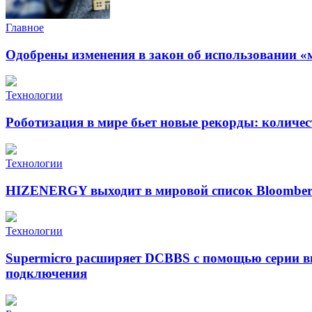
Главное
Одобрены изменения в закон об использовании «
Технологии
Роботизация в мире бьет новые рекорды: количе
Технологии
HIZENERGY выходит в мировой список Bloomber
Технологии
Supermicro расширяет DCBBS с помощью серии в
подключения