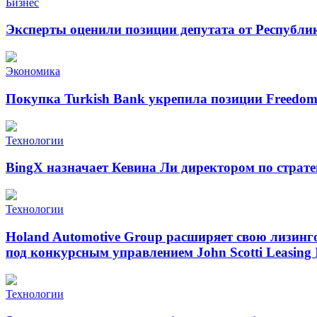
Бизнес
Эксперты оценили позиции депутата от Республи
Экономика
Покупка Turkish Bank укрепила позиции Freedo
Технологии
BingX назначает Кевина Ли директором по страт
Технологии
Holand Automotive Group расширяет свою лизинг
под конкурсным управлением John Scotti Leasing 
Технологии