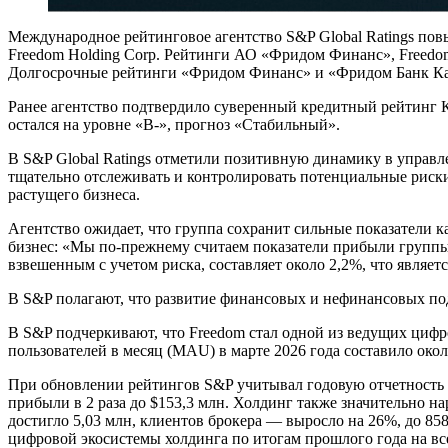
Международное рейтинговое агентство S&P Global Ratings по
Freedom Holding Corp. Рейтинги АО «Фридом Финанс», Freedom
Долгосрочные рейтинги «Фридом Финанс» и «Фридом Банк Каз
Ранее агентство подтвердило суверенный кредитный рейтинг 
остался на уровне «В-», прогноз «Стабильный».
В S&P Global Ratings отметили позитивную динамику в управле
тщательно отслеживать и контролировать потенциальные риски
растущего бизнеса.
Агентство ожидает, что группа сохранит сильные показатели
бизнес: «Мы по-прежнему считаем показатели прибыли группы F
взвешенным с учетом риска, составляет около 2,2%, что являе
В S&P полагают, что развитие финансовых и нефинансовых под
В S&P подчеркивают, что Freedom стал одной из ведущих циф
пользователей в месяц (MAU) в марте 2026 года составило окол
При обновлении рейтингов S&P учитывал годовую отчетность Fr
прибыли в 2 раза до $153,3 млн. Холдинг также значительно на
достигло 5,03 млн, клиентов брокера — выросло на 26%, до 858
цифровой экосистемы холдинга по итогам прошлого года на вс