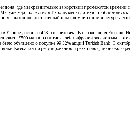
гиона, где мы сравнительно за короткий промежуток времени с
 Мы уже хорошо растем в Европе, мы вплотную приблизились к 
не мы накопили достаточный опыт, компетенции и ресурсы, чтоб
m в Европе достигло 453 тыс. человек. В начале июня Freedom Ho
тировать €500 млн в развитие своей цифровой экосистемы в это
е было объявлено о покупке 99,32% акций Turkish Bank. С октяб
публики Казахстан по регулированию и развитию финансового ры