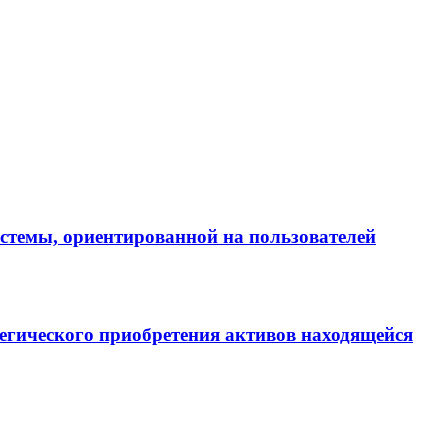
истемы, ориентированной на пользователей
егического приобретения активов находящейся