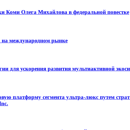
ки Коми Олега Михайлова в федеральной повестке
m на международном рынке
егии для ускорения развития мультиактивной экос
овую платформу сегмента ультра-люкс путем страт
Inc.