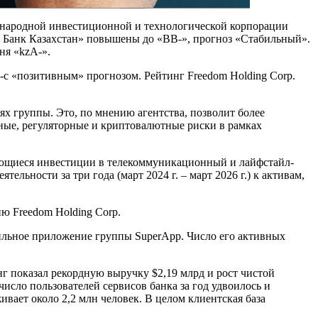
дународной инвестиционной и технологической корпорации
ом Банк Казахстан» повышены до «BB-», прогноз «Стабильный».
ня «kzA-».
с «позитивным» прогнозом. Рейтинг Freedom Holding Corp.
ях группы. Это, по мнению агентства, позволит более
ные, регуляторные и криптовалютные риски в рамках
жающиеся инвестиции в телекоммуникационный и лайфстайл-
ьности за три года (март 2024 г. – март 2026 г.) к активам,
ю Freedom Holding Corp.
ильное приложение группы SuperApp. Число его активных
г показал рекордную выручку $2,19 млрд и рост чистой
число пользователей сервисов банка за год удвоилось и
ивает около 2,2 млн человек. В целом клиентская база