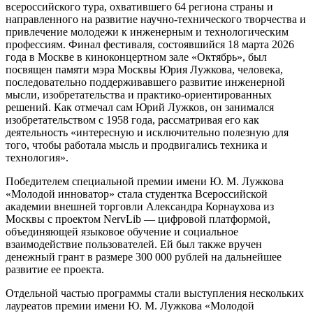
всероссийского тура, охватившего 64 региона страны и
направленного на развитие научно-технического творчества и
привлечение молодежи к инженерным и технологическим
профессиям. Финал фестиваля, состоявшийся 18 марта 2026
года в Москве в киноконцертном зале «Октябрь», был
посвящен памяти мэра Москвы Юрия Лужкова, человека,
последовательно поддерживавшего развитие инженерной
мысли, изобретательства и практико-ориентированных
решений. Как отмечал сам Юрий Лужков, он занимался
изобретательством с 1958 года, рассматривая его как
деятельность «интересную и исключительно полезную для
того, чтобы работала мысль и продвигались техника и
технология».
Победителем специальной премии имени Ю. М. Лужкова
«Молодой инноватор» стала студентка Всероссийской
академии внешней торговли Александра Корнаухова из
Москвы с проектом NervLib — цифровой платформой,
объединяющей языковое обучение и социальное
взаимодействие пользователей. Ей был также вручен
денежный грант в размере 300 000 рублей на дальнейшее
развитие ее проекта.
Отдельной частью программы стали выступления нескольких
лауреатов премии имени Ю. М. Лужкова «Молодой