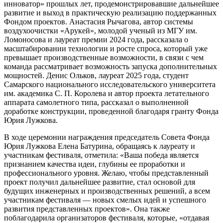
инноватор» прошлых лет, продемонстрировавшие дальнейшее
развитие и выход в практическую реализацию поддержанных
Фондом проектов. Анастасия Рычагова, автор системы
воздухоочистки «Арукей», молодой ученый из МГУ им.
Ломоносова и лауреат премии 2024 года, рассказала о
масштабировании технологии и росте спроса, который уже
превышает производственные возможности, в связи с чем
команда рассматривает возможность запуска дополнительных
мощностей. Денис Ольков, лауреат 2025 года, студент
Самарского национального исследовательского университета
им. академика С. П. Королева и автор проекта летательного
аппарата самолетного типа, рассказал о выполненной
доработке конструкции, проведенной благодаря гранту Фонда
Юрия Лужкова.
В ходе церемонии награждения председатель Совета Фонда
Юрия Лужкова Елена Батурина, обращаясь к лауреату и
участникам фестиваля, отметила: «Ваша победа является
признанием качества идеи, глубины ее проработки и
профессионального уровня. Желаю, чтобы представленный
проект получил дальнейшее развитие, стал основой для
будущих инженерных и производственных решений, а всем
участникам фестиваля — новых смелых идей и успешного
развития представленных проектов». Она также
поблагодарила организаторов фестиваля, которые, «отдавая