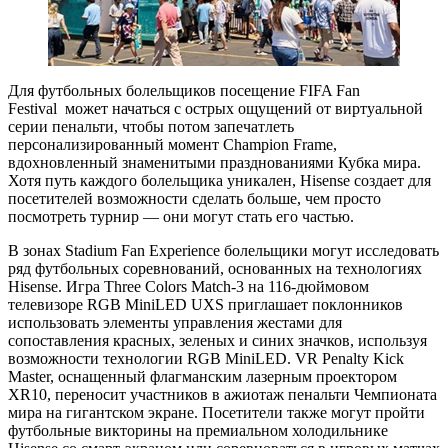
Для футбольных болельщиков посещение FIFA Fan
Festival может начаться с острых ощущений от виртуальной
серии пенальти, чтобы потом запечатлеть
персонализированный момент Champion Frame,
вдохновленный знаменитыми празднованиями Кубка мира.
Хотя путь каждого болельщика уникален, Hisense создает для
посетителей возможности сделать больше, чем просто
посмотреть турнир — они могут стать его частью.
В зонах Stadium Fan Experience болельщики могут исследовать
ряд футбольных соревнований, основанных на технологиях
Hisense. Игра Three Colors Match-3 на 116-дюймовом
телевизоре RGB MiniLED UXS приглашает поклонников
использовать элементы управления жестами для
сопоставления красных, зеленых и синих значков, используя
возможности технологии RGB MiniLED. VR Penalty Kick
Master, оснащенный флагманским лазерным проектором
XR10, переносит участников в ажиотаж пенальти Чемпионата
мира на гигантском экране. Посетители также могут пройти
футбольные викторины на премиальном холодильнике