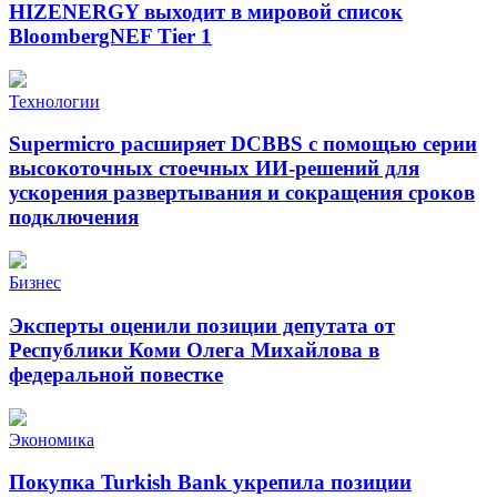
HIZENERGY выходит в мировой список
BloombergNEF Tier 1
Технологии
Supermicro расширяет DCBBS с помощью серии
высокоточных стоечных ИИ-решений для
ускорения развертывания и сокращения сроков
подключения
Бизнес
Эксперты оценили позиции депутата от
Республики Коми Олега Михайлова в
федеральной повестке
Экономика
Покупка Turkish Bank укрепила позиции