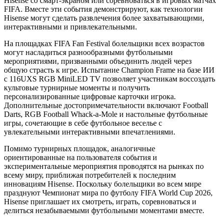
Hisense со смарт-экраном или соревноваться в игровых матчах
FIFA. Вместе эти события демонстрируют, как технологии
Hisense могут сделать развлечения более захватывающими,
интерактивными и привлекательными.
На площадках FIFA Fan Festival болельщики всех возрастов
могут насладиться разнообразными футбольными
мероприятиями, призванными объединить людей через
общую страсть к игре. Испытание Champion Frame на базе ИИ
с 116UXS RGB MiniLED TV позволяет участникам воссоздать
культовые турнирные моменты и получить
персонализированные цифровые карточки игрока.
Дополнительные достопримечательности включают Football
Darts, RGB Football Whack-a-Mole и настольные футбольные
игры, сочетающие в себе футбольное веселье с
увлекательными интерактивными впечатлениями.
Помимо турнирных площадок, аналогичные
ориентированные на пользователя события и
экспериментальные мероприятия проводятся на рынках по
всему миру, приближая потребителей к последним
инновациям Hisense. Поскольку болельщики во всем мире
празднуют Чемпионат мира по футболу FIFA World Cup 2026,
Hisense приглашает их смотреть, играть, соревноваться и
делиться незабываемыми футбольными моментами вместе.