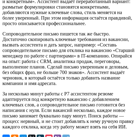
и конкретным». Ассистент выдаёт переработанный вариант:
размытые формулировки становятся конкретными,
добавляются нужные ключевые слова, стиль меняется на
более уверенный. При этом информация остаётся правдивой,
просто описывается профессиональнее.
Сопроводительное письмо пишется так же быстро.
Достаточно скопировать ключевые требования из вакансии,
вызвать ассистента и дать запрос, например: «Составь
сопроводительное письмо для отклика на вакансию «Старший
менеджер по работе с партнерами» в IT-компанию. Опирайся
на опыт: работа с CRM, аналитика продаж, переговоры,
выполнение планов. Сделай письмо уверенным и деловым,
без общих фраз, не больше 700 знаков». Ассистент выдаёт
черновик, в который остаётся только добавить название
компании и имя адресата.
За несколько минут работы с Р7 ассистентом резюме
адаптируется под конкретную вакансию с добавлением
ключевых слов, а сопроводительное письмо готовится без
написания с нуля. Если вакансий несколько, каждое новое
письмо занимает буквально пару минут. Поиск работы —
процесс нервный, и не стоит добавлять к нему ручную правку
каждого отклика, когда эту работу может взять на себя ИИ.