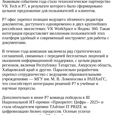
Знаковым событием года стало технологическое партнерство
VK Tech и Р7, в результате которого было сформировано
цельное предложение для пользователей и клиентов.
Р7 офис укрепил позиции ведущего облачного редактора
документов, доступного одновременно в двух крупнейших
российских экосистемах: VK WorkSpace и Яндекс 360. Такая
интеграция предоставляет миллионам пользователей этих
платформ удобный и современный инструмент для работы с
документами.
В течение года компания заключила ряд стратегических
соглашений, связанных с передачей бесплатных лицензий и
оказанием информационной поддержки, с целым рядом
регионов, включая Республику Татарстан, Амурскую область,
Хабаровский край и другие. Параллельно разработчик
укрепил сотрудничество с ведущими образовательными
учреждениями — МГУ им. М. В. Ломоносова и РАНХиГС,
что способствует интеграции решений Р7 в учебные и
научные процессы.
Дополнительно в июне Р7 команда победила в III
Национальной ИТ-премии «Приоритет: Цифра – 2025» и
стала обладателем премии TAdviser IT PRIZE за
цифровизацию бизнес-процессов. Осенью успехи