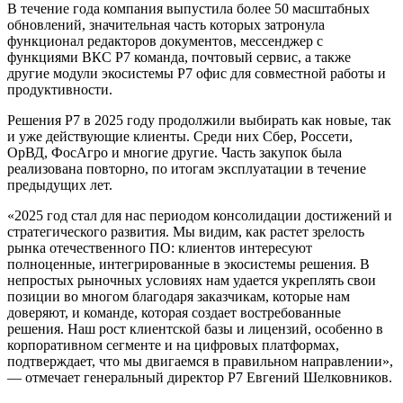
В течение года компания выпустила более 50 масштабных
обновлений, значительная часть которых затронула
функционал редакторов документов, мессенджер с
функциями ВКС Р7 команда, почтовый сервис, а также
другие модули экосистемы Р7 офис для совместной работы и
продуктивности.
Решения Р7 в 2025 году продолжили выбирать как новые, так
и уже действующие клиенты. Среди них Сбер, Россети,
ОрВД, ФосАгро и многие другие. Часть закупок была
реализована повторно, по итогам эксплуатации в течение
предыдущих лет.
«2025 год стал для нас периодом консолидации достижений и
стратегического развития. Мы видим, как растет зрелость
рынка отечественного ПО: клиентов интересуют
полноценные, интегрированные в экосистемы решения. В
непростых рыночных условиях нам удается укреплять свои
позиции во многом благодаря заказчикам, которые нам
доверяют, и команде, которая создает востребованные
решения. Наш рост клиентской базы и лицензий, особенно в
корпоративном сегменте и на цифровых платформах,
подтверждает, что мы двигаемся в правильном направлении»,
— отмечает генеральный директор Р7 Евгений Шелковников.