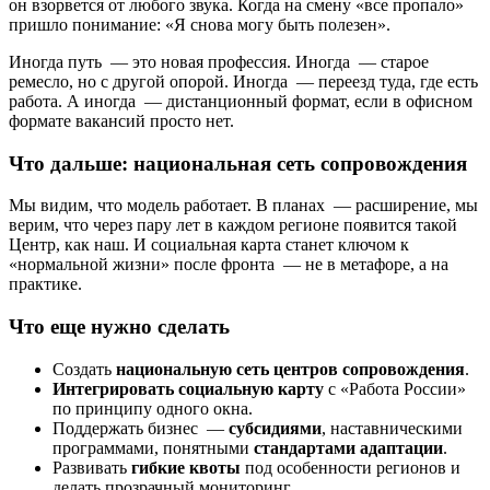
он взорвется от любого звука. Когда на смену «все пропало»
пришло понимание: «Я снова могу быть полезен».
Иногда путь — это новая профессия. Иногда — старое
ремесло, но с другой опорой. Иногда — переезд туда, где есть
работа. А иногда — дистанционный формат, если в офисном
формате вакансий просто нет.
Что дальше: национальная сеть сопровождения
Мы видим, что модель работает. В планах — расширение, мы
верим, что через пару лет в каждом регионе появится такой
Центр, как наш. И социальная карта станет ключом к
«нормальной жизни» после фронта — не в метафоре, а на
практике.
Что еще нужно сделать
Создать
национальную сеть центров сопровождения
.
Интегрировать социальную карту
с «Работа России»
по принципу одного окна.
Поддержать бизнес —
субсидиями
, наставническими
программами, понятными
стандартами адаптации
.
Развивать
гибкие квоты
под особенности регионов и
делать прозрачный мониторинг.