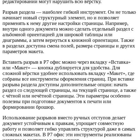
редактировании могут нарушить всю вёрстку.
Разрыв раздела — наиболее гибкий инструмент. Он не только
начинает новый структурный элемент, но и позволяет
применять к нему другие настройки страницы. Например,
внутри одного документа можно сделать отдельный раздел с
альбомной ориентацией для широкой таблицы или
диаграммы, а затем вернуться к книжной ориентации. Также
в разделах доступна смена полей, размера страницы и других
параметров макета.
Вставить разрыв в Р7 офис можно через вкладку «Вставка»
или «Макет» — кнопка дублируется для удобства. Для
сложной вёрстки удобнее использовать вкладку «Макет», где
собраны все инструменты оформления страниц. При вставке
разрыва раздела доступны дополнительные опции: начать
раздел со следующей страницы, на текущей странице, а также
с чётной или нечётной страницы. Эти параметры особенно
полезны при подготовке документов к печати или
формировании брошюр.
Использование разрывов вместо ручных отступов делает
документ устойчивым к правкам, упрощает совместную
работу и позволяет гибко управлять структурой даже в самых
сложных макетах. В Р7 офис эти инструменты реализованы