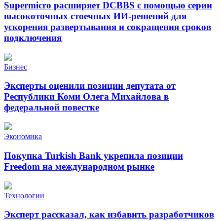
Supermicro расширяет DCBBS с помощью серии
высокоточных стоечных ИИ-решений для
ускорения развертывания и сокращения сроков
подключения
Бизнес
Эксперты оценили позиции депутата от
Республики Коми Олега Михайлова в
федеральной повестке
Экономика
Покупка Turkish Bank укрепила позиции
Freedom на международном рынке
Технологии
Эксперт рассказал, как избавить разработчиков