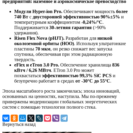
предприятий: наземное и аэрокосмическое превосходство
Модули Hyper-ion Pro.
Обеспечивают мощность
более
740 Вт
с
двусторонней эффективностью 90%±5%
и
температурным коэффициентом
-0,24%/°C
.
Поддерживается
30-летняя гарантия
(>90%
удержания).
Risen Flex Nova (pHJT).
Разработан для
низкой
околоземной орбиты (НОО)
. Используя ультратонкие
пластины
70 мкм
, он резко снижает вес запуска
спутника, обеспечивая при этом радиационную
твердость.
eFlex и eTron 3.0 Pro.
Обеспечение хранилища
836
кВтч / 6,26 МВтч
. ETron 3.0 Pro может
похвастаться
эффективностью 99,3% SiC PCS
и
безупречно работает в средах
от -30°C до 55°C
.
Эпоха масштабного роста закончилась; эпоха инноваций,
основанных на ценностях, наступила. Мы по-прежнему
привержены модернизации глобальных энергетических
систем с помощью технологии полного стека.
Вернуться назад