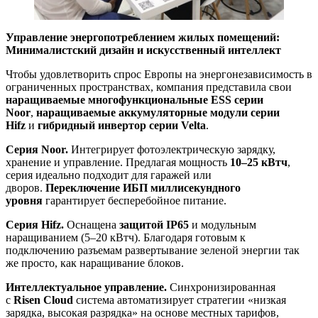
Управление энергопотреблением жилых помещений:
Минималистский дизайн и искусственный интеллект
Чтобы удовлетворить спрос Европы на энергонезависимость в
ограниченных пространствах, компания представила свои
наращиваемые многофункциональные ESS серии
Noor
,
наращиваемые аккумуляторные модули серии
Hifz
и
гибридный инвертор серии Velta
.
Серия Noor.
Интегрирует фотоэлектрическую зарядку,
хранение и управление. Предлагая мощность
10–25 кВтч
,
серия идеально подходит для гаражей или
дворов.
Переключение ИБП миллисекундного
уровня
гарантирует бесперебойное питание.
Серия Hifz.
Оснащена
защитой IP65
и модульным
наращиванием (5–20 кВтч). Благодаря готовым к
подключению разъемам развертывание зеленой энергии так
же просто, как наращивание блоков.
Интеллектуальное управление.
Синхронизированная
с
Risen Cloud
система автоматизирует стратегии «низкая
зарядка, высокая разрядка» на основе местных тарифов,