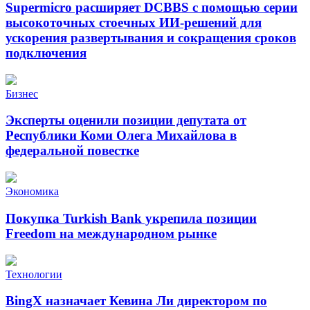
Supermicro расширяет DCBBS с помощью серии
высокоточных стоечных ИИ-решений для
ускорения развертывания и сокращения сроков
подключения
Бизнес
Эксперты оценили позиции депутата от
Республики Коми Олега Михайлова в
федеральной повестке
Экономика
Покупка Turkish Bank укрепила позиции
Freedom на международном рынке
Технологии
BingX назначает Кевина Ли директором по