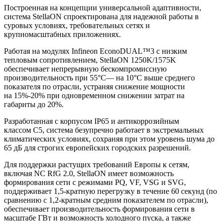
Построенная на концепции универсальной адаптивности,
система StellaON спроектирована для надежной работы в
суровых условиях, требовательных сетях и
крупномасштабных приложениях.
Работая на модулях Infineon EconoDUAL™3 с низким
тепловым сопротивлением, StellaON 1250K/1575K
обеспечивает непрерывную бескомпромиссную
производительность при 55°C— на 10°C выше среднего
показателя по отрасли, устраняя снижение мощности
на 15%-20% при одновременном снижении затрат на
габариты до 20%.
Разработанная с корпусом IP65 и антикоррозийным
классом C5, система безупречно работает в экстремальных
климатических условиях, сохраняя при этом уровень шума до
65 дБ для строгих европейских городских разрешений.
Для поддержки растущих требований Европы к сетям,
включая NC RfG 2.0, StellaON имеет возможность
формирования сети с режимами PQ, VF, VSG и SVG,
поддерживает 1,5-кратную перегрузку в течение 60 секунд (по
сравнению с 1,2-кратным средним показателем по отрасли),
обеспечивает производительность формирования сети в
масштабе ГВт и возможность холодного пуска, а также