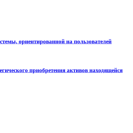
истемы, ориентированной на пользователей
егического приобретения активов находящейся