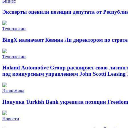
Бизнес
Эксперты оценили позиции депутата от Республи
Технологии
BingX назначает Кевина Ли директором по страт
Технологии
Holand Automotive Group расширяет свою лизинг
под конкурсным управлением John Scotti Leasing 
Экономика
Покупка Turkish Bank укрепила позиции Freedo
Новости