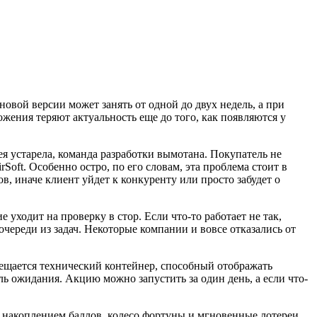
овой версии может занять от одной до двух недель, а при
жения теряют актуальность еще до того, как появляются у
ея устарела, команда разработки вымотана. Покупатель не
oft. Особенно остро, по его словам, эта проблема стоит в
, иначе клиент уйдет к конкуренту или просто забудет о
ходит на проверку в стор. Если что-то работает не так,
 очереди из задач. Некоторые компании и вовсе отказались от
мещается технический контейнер, способный отображать
ь ожидания. Акцию можно запустить за один день, а если что-
накоплением баллов, колесо фортуны и мгновенные лотереи.