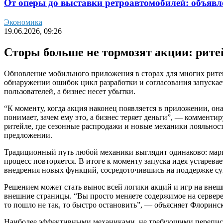
От оперы до выставки ретроавтомобилей: объявл
Экономика
19.06.2026, 09:26
Сторы больше не тормозят акции: рите
Обновление мобильного приложения в сторах для многих рит
обнаружении ошибок цикл разработки и согласования запускает
пользователей, а бизнес несет убытки.
“К моменту, когда акция наконец появляется в приложении, он
понимает, зачем ему это, а бизнес теряет деньги”, — комменти
ритейле, где сезонные распродажи и новые механики лояльност
предложении.
Традиционный путь любой механики выглядит одинаково: марке
процесс повторяется. В итоге к моменту запуска идея устаревае
внедрения новых функций, сосредоточившись на поддержке с
Решением может стать вынос всей логики акций и игр на внеш
внешние страницы. “Вы просто меняете содержимое на сервере 
то пошло не так, то быстро остановить”, — объясняет Флоринс
Наиболее эффективными механиками, не требующими переписыв