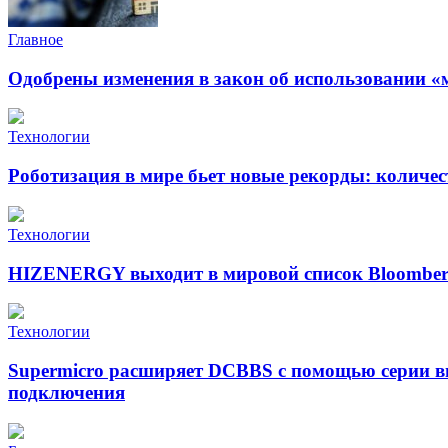
Главное
Одобрены изменения в закон об использовании «
Технологии
Роботизация в мире бьет новые рекорды: количе
Технологии
HIZENERGY выходит в мировой список Bloomber
Технологии
Supermicro расширяет DCBBS с помощью серии в
подключения