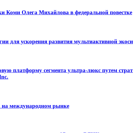
ки Коми Олега Михайлова в федеральной повестке
егии для ускорения развития мультиактивной экос
овую платформу сегмента ультра-люкс путем страт
Inc.
m на международном рынке