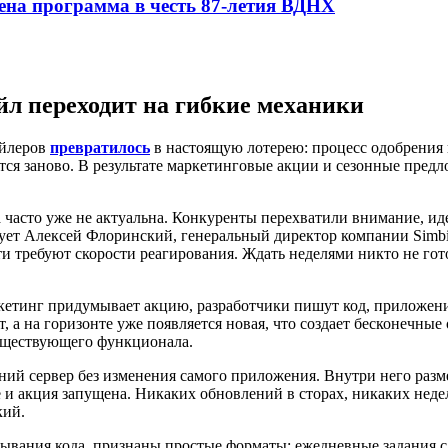
ена программа в честь 87-летия ВДНХ
йл переходит на гибкие механики
ейлеров
превратилось
в настоящую лотерею: процесс одобрения н
ся заново. В результате маркетинговые акции и сезонные предло
а часто уже не актуальна. Конкуренты перехватили внимание, ид
рует Алексей Флоринский, генеральный директор компании SimbirS
и требуют скорости реагирования. Ждать неделями никто не готов
тинг придумывает акцию, разработчики пишут код, приложение у
т, а на горизонте уже появляется новая, что создает бесконечные
уществующего функционала.
ний сервер без изменения самого приложения. Внутри него раз
и акция запущена. Никаких обновлений в сторах, никаких недел
кий.
ания кода, признаны простые форматы: ежедневные задания с 