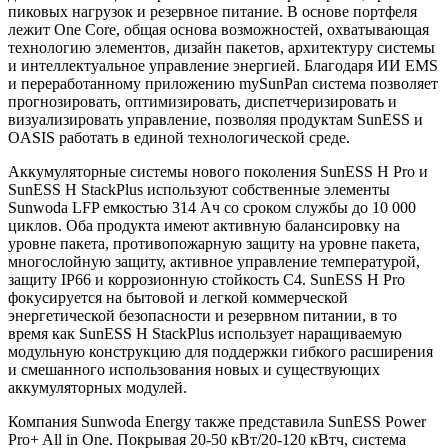
пиковых нагрузок и резервное питание. В основе портфеля
лежит One Core, общая основа возможностей, охватывающая
технологию элементов, дизайн пакетов, архитектуру системы
и интеллектуальное управление энергией. Благодаря ИИ EMS
и переработанному приложению mySunPan система позволяет
прогнозировать, оптимизировать, диспетчеризировать и
визуализировать управление, позволяя продуктам SunESS и
OASIS работать в единой технологической среде.
Аккумуляторные системы нового поколения SunESS H Pro и
SunESS H StackPlus используют собственные элементы
Sunwoda LFP емкостью 314 Ач со сроком службы до 10 000
циклов. Оба продукта имеют активную балансировку на
уровне пакета, противопожарную защиту на уровне пакета,
многослойную защиту, активное управление температурой,
защиту IP66 и коррозионную стойкость C4. SunESS H Pro
фокусируется на бытовой и легкой коммерческой
энергетической безопасности и резервном питании, в то
время как SunESS H StackPlus использует наращиваемую
модульную конструкцию для поддержки гибкого расширения
и смешанного использования новых и существующих
аккумуляторных модулей.
Компания Sunwoda Energy также представила SunESS Power
Pro+ All in One. Покрывая 20-50 кВт/20-120 кВтч, система