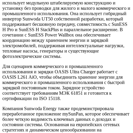
использует модульную штабелируемую конструкцию и
установку без проводки для жилого и малого коммерческого и
промышленного использования. Она использует гибридный
инвертор Sunwoda UT50 собственной разработки, который
поддерживает бесшовную передачу, совместимость с SunESS
H Pro и SunESS H StackPlus и параллельное расширение. В
сочетании с SunESS Power Wallbox она обеспечивает
координацию между хранением энергии и зарядкой
электромобилей, поддерживая интеллектуальные нагрузки,
тепловые насосы, генераторы и существующие
фотоэлектрические системы.
Для сценариев коммерческого и промышленного
использования и зарядки OASIS Ultra Charger работает с
OASIS L261 AiO, чтобы объединить хранение энергии для
коммерческого и промышленного использования с быстрой
зарядкой постоянным током. Зарядное устройство
соответствует требованиям МЭК 61851 и готовится к
сертификации по ISO 15118.
Компания Sunwoda Energy также продемонстрировала
переработанное приложение mySunPan, которое обеспечивает
более четкую видимость ключевых данных о доходах и
состоянии системы. Основанная на европейских сетевых
стратегиях и динамическом ценообразовании на