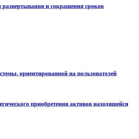
 развертывания и сокращения сроков
истемы, ориентированной на пользователей
егического приобретения активов находящейся