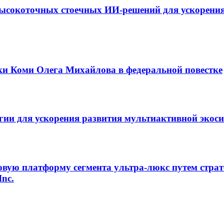
ысокоточных стоечных ИИ-решений для ускорения
ки Коми Олега Михайлова в федеральной повестке
егии для ускорения развития мультиактивной экос
овую платформу сегмента ультра-люкс путем страт
Inc.