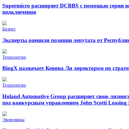
Supermicro расширяет DCBBS с помощью серии в
подключения
Бизнес
Эксперты оценили позиции депутата от Республи
Технологии
BingX назначает Кевина Ли директором по страт
Технологии
Holand Automotive Group расширяет свою лизинг
под конкурсным управлением John Scotti Leasing 
Экономика