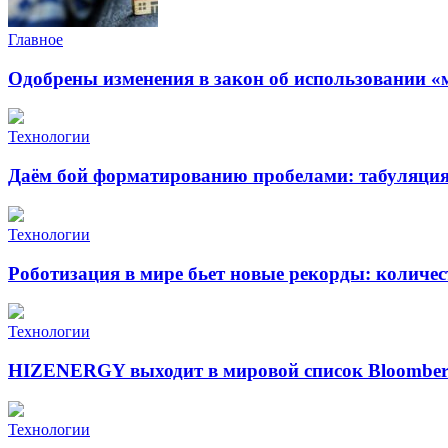
Главное
Одобрены изменения в закон об использовании «
Технологии
Даём бой форматированию пробелами: табуляция 
Технологии
Роботизация в мире бьет новые рекорды: количе
Технологии
HIZENERGY выходит в мировой список Bloomber
Технологии