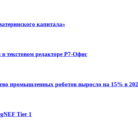
материнского капитала»
в текстовом редакторе Р7-Офис
ство промышленных роботов выросло на 15% в 202
gNEF Tier 1