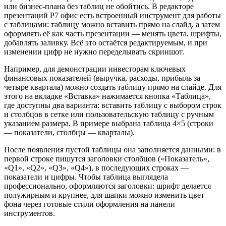
или бизнес-плана без таблиц не обойтись. В редакторе
презентаций Р7 офис есть встроенный инструмент для работы
с таблицами: таблицу можно вставить прямо на слайд, а затем
оформлять её как часть презентации — менять цвета, шрифты,
добавлять заливку. Всё это остаётся редактируемым, и при
изменении цифр не нужно переделывать скриншот.
Например, для демонстрации инвесторам ключевых
финансовых показателей (выручка, расходы, прибыль за
четыре квартала) можно создать таблицу прямо на слайде. Для
этого на вкладке «Вставка» нажимается кнопка «Таблица»,
где доступны два варианта: вставить таблицу с выбором строк
и столбцов в сетке или пользовательскую таблицу с ручным
указанием размера. В примере выбрана таблица 4×5 (строки
— показатели, столбцы — кварталы).
После появления пустой таблицы она заполняется данными: в
первой строке пишутся заголовки столбцов («Показатель»,
«Q1», «Q2», «Q3», «Q4»), в последующих строках —
показатели и цифры. Чтобы таблица выглядела
профессионально, оформляются заголовки: шрифт делается
полужирным и крупнее, для шапки можно изменить цвет
фона через готовые стили оформления на панели
инструментов.