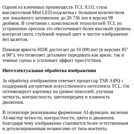
Одним из ключевых преимуществ TCL X11L стала
высокоточная Mini LED-подсветка с большим количеством
зон локального затемнения: до 20 736 зон в версии 98
дюймов. В сочетании с комплексной технологией TCL по
устранению ореолов это обеспечивает более высокий уровень
контроля света, глубокий черный цвет и чистое изображение
без засветов.
Пиковая яркость HDR достигает до 10 000 нит (в версиях 85″
и 98″), что позволяет детальнее передавать как яркие, так и
темные сцены и усиливает эффект присутствия.
Интеллектуальная обработка изображения
За обработку изображения отвечает процессор TSR AiPQ с
поддержкой алгоритмов искусственного интеллекта TCL. Он
оптимизирует картинку на уровне пикселей, улучшая
четкость, контрастность, цветопередачу и плавность
движения.
В телевизоре реализованы фирменные AI-функции, включая
AI-мастер четкости, контрастности, цвета и движения,
благодаря чему изображение становится более естественным
и детализированным независимо от типа контента.