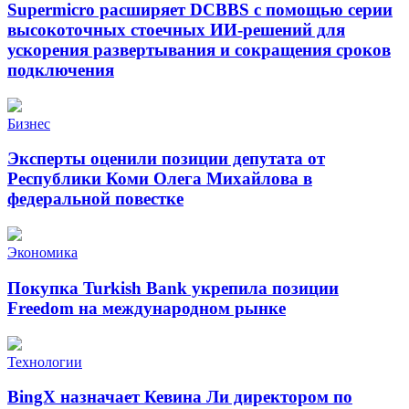
Supermicro расширяет DCBBS с помощью серии
высокоточных стоечных ИИ-решений для
ускорения развертывания и сокращения сроков
подключения
Бизнес
Эксперты оценили позиции депутата от
Республики Коми Олега Михайлова в
федеральной повестке
Экономика
Покупка Turkish Bank укрепила позиции
Freedom на международном рынке
Технологии
BingX назначает Кевина Ли директором по