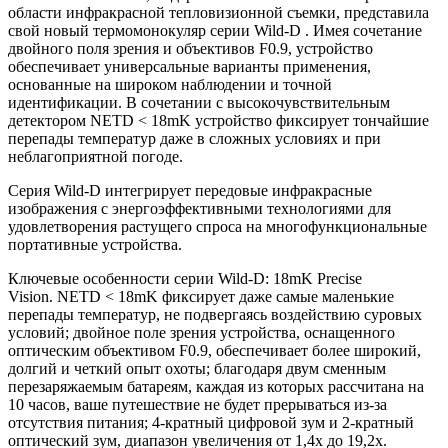
области инфракрасной тепловизионной съемки, представила
свой новый термомонокуляр серии Wild-D . Имея сочетание
двойного поля зрения и объективов F0.9, устройство
обеспечивает универсальные варианты применения,
основанные на широком наблюдении и точной
идентификации. В сочетании с высокочувствительным
детектором NETD < 18mK устройство фиксирует тончайшие
перепады температур даже в сложных условиях и при
неблагоприятной погоде.
Серия Wild-D интегрирует передовые инфракрасные
изображения с энергоэффективными технологиями для
удовлетворения растущего спроса на многофункциональные
портативные устройства.
Ключевые особенности серии Wild-D: 18mK Precise
Vision. NETD < 18mK фиксирует даже самые маленькие
перепады температур, не подвергаясь воздействию суровых
условий; двойное поле зрения устройства, оснащенного
оптическим объективом F0.9, обеспечивает более широкий,
долгий и четкий опыт охоты; благодаря двум сменным
перезаряжаемым батареям, каждая из которых рассчитана на
10 часов, ваше путешествие не будет прерываться из-за
отсутствия питания; 4-кратный цифровой зум и 2-кратный
оптический зум, диапазон увеличения от 1,4x до 19,2x.