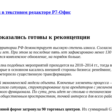
в текстовом редакторе Р7-Офис
оказались готовы к реконцепции
рритории РФ демонстрирует высокую степень износа. Согласно 
и лет. При этом за последние пять лет зафиксировано менее 13
я комплексное обновление, на порядок больше.
олна подобных мероприятий приходится на 2010–2014 гг., тогда 
орые в основном касались внешней стороны бизнеса: ренейминг
претерпело существенную трансформацию.
й экономической модели объекта. Ключевые элементы процесса —
лиза ситуации, структурирование пула арендаторов с увеличени
ого функционала. По сути, речь идет не столько о техническом и
общественным пространством, точкой интереса для всего райо
 иной форме затронула 90 торговых центров
. Их суммарный 