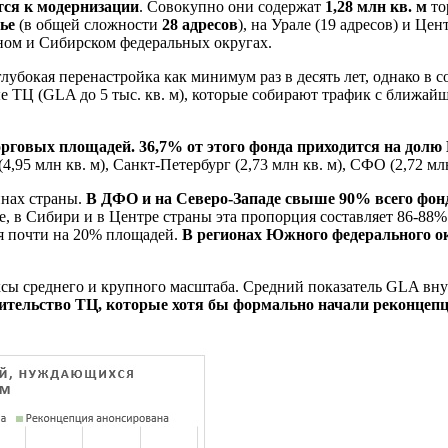
тся к модернизации
. Совокупно они содержат
1,28 млн кв. м
то
ье
(в общей сложности
28 адресов
), на Урале (19 адресов) и Це
ном и Сибирском федеральных округах.
убокая перенастройка как минимум раз в десять лет, однако в 
 ТЦ (GLA до 5 тыс. кв. м), которые собирают трафик с ближайш
орговых площадей. 36,7% от этого фонда приходится на долю 
,95 млн кв. м), Санкт-Петербург (2,73 млн кв. м), СФО (2,72 млн
инах страны.
В ДФО и на Северо-Западе свыше 90% всего фон
ле, в Сибири и в Центре страны эта пропорция составляет 86-88
ся почти на 20% площадей.
В регионах Южного федерального о
сы среднего и крупного масштаба. Средний показатель GLA внут
авительство ТЦ, которые хотя бы формально начали реконцепц