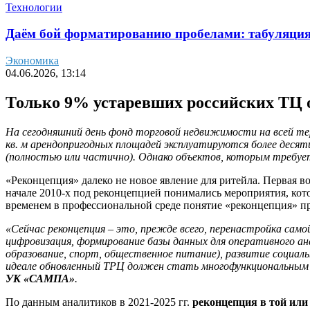
Технологии
Даём бой форматированию пробелами: табуляция 
Экономика
04.06.2026, 13:14
Только 9% устаревших российских ТЦ 
На сегодняшний день фонд торговой недвижимости на всей те
кв. м арендопригодных площадей эксплуатируются более десят
(полностью или частично). Однако объектов, которым требуетс
«Реконцепция» далеко не новое явление для ритейла. Первая в
начале 2010-х под реконцепцией понимались мероприятия, кот
временем в профессиональной среде понятие «реконцепция» 
«Сейчас реконцепция – это, прежде всего, перенастройка само
цифровизация, формирование базы данных для оперативного ана
образование, спорт, общественное питание), развитие социальн
идеале обновленный ТРЦ должен стать многофункциональным 
УК «САМПА»
.
По данным аналитиков в 2021-2025 гг.
реконцепция в той или