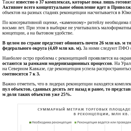
Также
известно о 37 комплексах, которые пока лишь готовя
Активнее всего концептуальное обновление идет в Приволж
объектов на разных стадиях реконцепции насчитывается в Юж
По консервативной оценке, «каменному» ритейлу необходима гл
восьми лет. При этом в выборке не учитывались малоформатные
концепции, а на бытовом удобстве.
В целом по стране предстоит обновить почти 26 млн кв. м т
федерального округа (4,69 млн кв. м).
За ними следуют ПФО (4
Наиболее остро проблема с реконцепцией проявляется на окра
остаются за рамками модернизационных процессов
. На Ура
на Северном Кавказе, где реконцепция успела распространить
соотносятся 7 к 3.
Важно отметить, что в лидерах реконцепции находятся комплек
пул объектов, сданных десять лет назад и ранее, то предст
м доля таких объектов уже 25%.