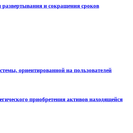
 развертывания и сокращения сроков
истемы, ориентированной на пользователей
егического приобретения активов находящейся