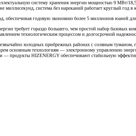
ллектуальную систему хранения энергии мощностью 9 МВт/18,5
 миллисекунд, система без нареканий работает круглый год в 
од, обеспечивая годовую экономию более 5 миллионов юаней для
ергии требует гораздо большего, чем простой набор базовых к
влением технологическим процессом и долгосрочной надежнос
звычайно холодных прибрежных районах с соляным туманом, ги
тырем основным технологиям — электронному управлению энерг
сти — продукты HIZENERGY обеспечивают стабильную эффектив