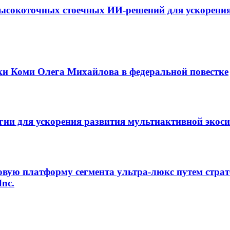
ысокоточных стоечных ИИ-решений для ускорения
ки Коми Олега Михайлова в федеральной повестке
егии для ускорения развития мультиактивной экос
овую платформу сегмента ультра-люкс путем страт
Inc.