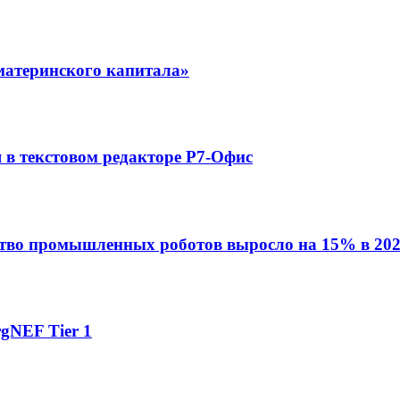
материнского капитала»
в текстовом редакторе Р7-Офис
ство промышленных роботов выросло на 15% в 202
gNEF Tier 1