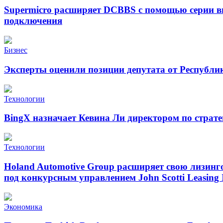
Supermicro расширяет DCBBS с помощью серии в
подключения
Бизнес
Эксперты оценили позиции депутата от Республи
Технологии
BingX назначает Кевина Ли директором по страт
Технологии
Holand Automotive Group расширяет свою лизинг
под конкурсным управлением John Scotti Leasing 
Экономика