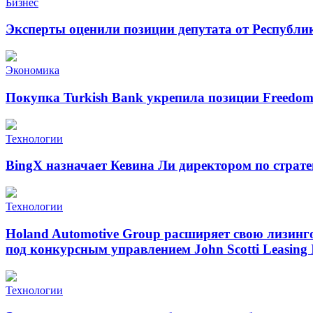
Бизнес
Эксперты оценили позиции депутата от Республи
Экономика
Покупка Turkish Bank укрепила позиции Freedo
Технологии
BingX назначает Кевина Ли директором по страт
Технологии
Holand Automotive Group расширяет свою лизинг
под конкурсным управлением John Scotti Leasing 
Технологии