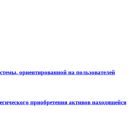
истемы, ориентированной на пользователей
егического приобретения активов находящейся