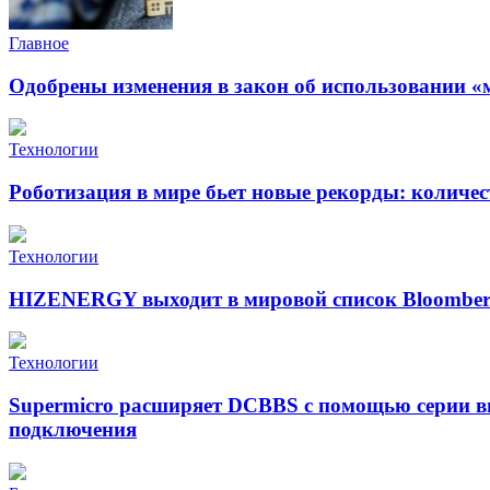
Главное
Одобрены изменения в закон об использовании «
Технологии
Роботизация в мире бьет новые рекорды: количе
Технологии
HIZENERGY выходит в мировой список Bloomber
Технологии
Supermicro расширяет DCBBS с помощью серии в
подключения