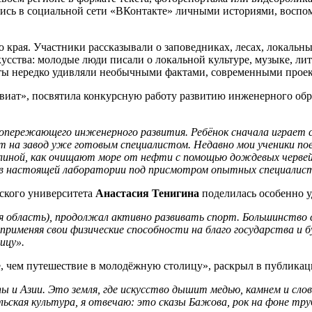
лись в социальной сети «ВКонтакте» личными историями, воспо
края. Участники рассказывали о заповедниках, лесах, локальн
усства: молодые люди писали о локальной культуре, музыке, лит
боты нередко удивляли необычными фактами, современными про
иат», посвятила конкурсную работу развитию инженерного образ
опережающего инженерного развития. Ребёнок сначала играет 
ит на завод уже готовым специалистом. Недавно мои ученики по
линой, как очищают море от нефти с помощью дождевых червей 
 в настоящей лаборатории под присмотром опытных специалист
еского университета
Анастасия Тенигина
поделилась особенно у
 область), продолжал активно развивать спорт. Большинство с
, применяя свои физические способности на благо государства и
ицу».
е, чем путешествие в молодёжную столицу», раскрыл в публика
опы и Азии. Это земля, где искусство дышит медью, камнем и с
ьская культура, я отвечаю: это сказы Бажова, рок на фоне тру