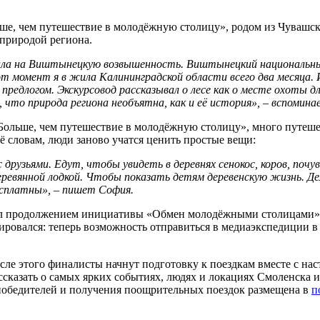
ьше, чем путешествие в молодёжную столицу», родом из Чувашск
 природой региона.
ехала на Виштынецкую возвышенность. Виштынецкий национальны
 момент я в жила Калининградской области всего два месяца. И
предлогом. Экскурсовод рассказывал о лесе как о месте охоты д
 что природа региона необъятна, как и её история», – вспомина
«Больше, чем путешествие в молодёжную столицу», много путешес
её словам, люди заново учатся ценить простые вещи:
 друзьями. Едут, чтобы увидеть в деревнях сенокос, коров, поч
 деревянной лодкой. Чтобы показать детям деревенскую жизнь. Д
бесплатны», – пишет София.
ал продолжением инициативы «Обмен молодёжными столицами»,
бировался: теперь возможность отправиться в медиаэкспедиции 
осле этого финалисты начнут подготовку к поездкам вместе с н
ссказать о самых ярких событиях, людях и локациях Смоленска 
 победителей и получения поощрительных поездок размещена в
п