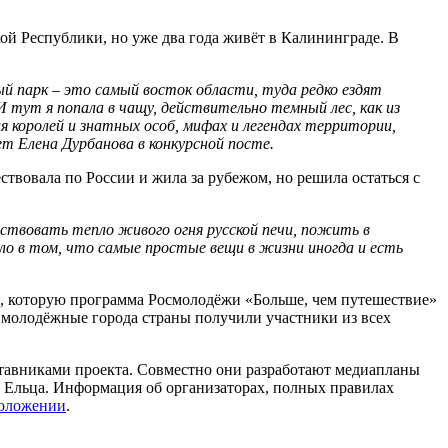
ой Республики, но уже два года живёт в Калининграде. В
й парк – это самый восток области, туда редко ездят
 тут я попала в чащу, действительно темный лес, как из
ля королей и знатных особ, мифах и легендах территории,
ет Елена Дурбанова в конкурсной посте.
твовала по России и жила за рубежом, но решила остаться с
увствовать тепло живого огня русской печи, пожить в
ело в том, что самые простые вещи в жизни иногда и есть
 которую программа Росмолодёжи «Больше, чем путешествие»
в молодёжные города страны получили участники из всех
аставниками проекта. Совместно они разработают медиапланы
и Ельца. Информация об организаторах, полных правилах
оложении
.