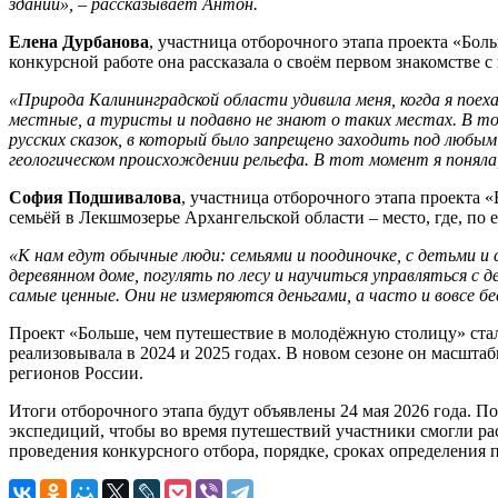
зданий», – рассказывает Антон.
Елена Дурбанова
, участница отборочного этапа проекта «Бол
конкурсной работе она рассказала о своём первом знакомстве с
«Природа Калининградской области удивила меня, когда я по
местные, а туристы и подавно не знают о таких местах. В тот
русских сказок, в который было запрещено заходить под любым 
геологическом происхождении рельефа. В тот момент я поняла,
София Подшивалова
, участница отборочного этапа проекта 
семьёй в Лекшмозерье Архангельской области – место, где, по 
«К нам едут обычные люди: семьями и поодиночке, с детьми и с
деревянном доме, погулять по лесу и научиться управляться с
самые ценные. Они не измеряются деньгами, а часто и вовсе 
Проект «Больше, чем путешествие в молодёжную столицу» ст
реализовывала в 2024 и 2025 годах. В новом сезоне он масшта
регионов России.
Итоги отборочного этапа будут объявлены 24 мая 2026 года. П
экспедиций, чтобы во время путешествий участники смогли ра
проведения конкурсного отбора, порядке, сроках определения