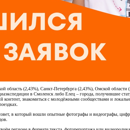
й область (2,43%), Санкт-Петербурга (2,43%), Омской области (
едиаэкспедиции в Смоленск либо Елец – города, получившие ста
кий контент, знакомиться с молодёжными сообществами и локал
поездках.
совет, в который вошли опытные фотографы и видеографы, циф
дов.
оём регионе в формате текста, фоторепортажа или видеоролика, 