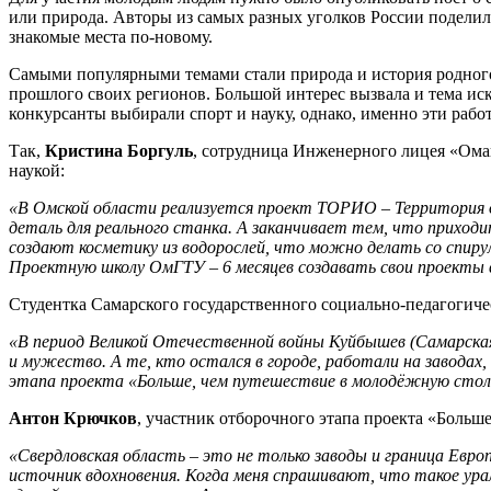
или природа. Авторы из самых разных уголков России подели
знакомые места по-новому.
Самыми популярными темами стали природа и история родного 
прошлого своих регионов. Большой интерес вызвала и тема иск
конкурсанты выбирали спорт и науку, однако, именно эти ра
Так,
Кристина Боргуль
, сотрудница Инженерного лицея «Омав
наукой:
«В Омской области реализуется проект ТОРИО
–
Территория 
деталь для реального станка. А заканчивает тем, что приход
создают косметику из водорослей, что можно делать со спиру
Проектную школу ОмГТУ – 6 месяцев создавать свои проекты
Студентка Самарского государственного социально-педагогич
«В период Великой Отечественной войны Куйбышев (Самарская
и мужество. А те, кто остался в городе, работали на заводах
этапа проекта «Больше, чем путешествие в молодёжную стол
Антон Крючков
, участник отборочного этапа проекта «Больш
«Свердловская область – это не только заводы и граница Евр
источник вдохновения. Когда меня спрашивают, что такое урал