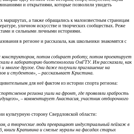
минаниями и открытиями, которые позволили увидеть
ых маршрутах, а также обращались к малоизвестным страницам
ературе, уличном искусстве и творческих сообществах. Реже
ектами и сильными личными историями.
ования в регионе и рассказала, как школьники знакомятся с
с конструктором, потом собирает роботу, потом проектирует
ехали в лабораторию биотехнологии ОмГТУ. Им рассказали, как
и многое другое. Они даже получили приглашение на
ов и студентов», – рассказывает Кристина.
дивительным для неё фактом из истории спорта региона:
портсменов региона ушли на фронт, где проявляли храбрость
 будущего», – комментирует Анастасия, участник отборочного
ции культурную сторону Свердловской области:
ловом, а творческие люди превращают индустриальный пейзаж в
б, книги Крапивина и смелые муралы на фасадах старых