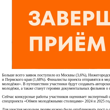
Больше всего заявок поступило из Москвы (3,6%), Нижегородско
и Пермского края (1,68%). Финалисты проекта отправятся в м
молодёжи». В путешествии участники будут создавать авторс
молодёжи, а также станут героями документальных фильмов о 
Сейчас конкурсные работы участников оценивает экспертный 
спецпроекта «Обмен молодёжными столицами» 2024 и 2025 го
Для участия молодым людям нужно было опубликовать пост о св