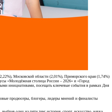
2,22%), Московской области (2,01%), Приморского края (1,74%)
тусы «Молодёжная столица России – 2026» и «Город
ьными инициативами, посещать ключевые события в рамках Дня
ровые продюсеры, блогеры, лидеры мнений и финалисты
выбрав одну из пяти тем: история, спорт, искусство, наука