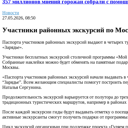
357 миллионов мнений горожан собрали с помощ
Новости
27.05.2026, 08:50
Участники районных экскурсий по Мос
Паспорта участников районных экскурсий выдают в четырех ту
«Зарядье».
Участники бесплатных экскурсий столичной программы «Мой р
Собранные наклейки можно будет обменять на памятные подарки
Москвы.
«Паспорта участников районных экскурсий начали выдавать в 
“Зарядье”. Всем желающим специалисты помогут построить пер
Наталья Сергунина.
Продолжительность экскурсий варьируется от полутора до тре
традиционных туристических маршрутов, например в районах 
После каждой экскурсии гиды будут выдавать отметку о посещ
активные экскурсанты смогут получить подарки от программы:
Цикл экскурсий организован при поддержке проекта «Гуляем п