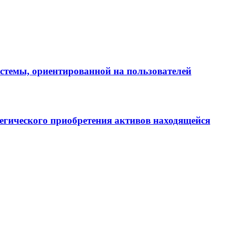
истемы, ориентированной на пользователей
егического приобретения активов находящейся