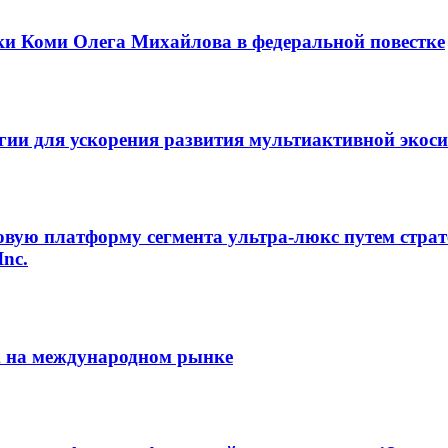
ки Коми Олега Михайлова в федеральной повестке
егии для ускорения развития мультиактивной экос
овую платформу сегмента ультра-люкс путем страт
Inc.
m на международном рынке