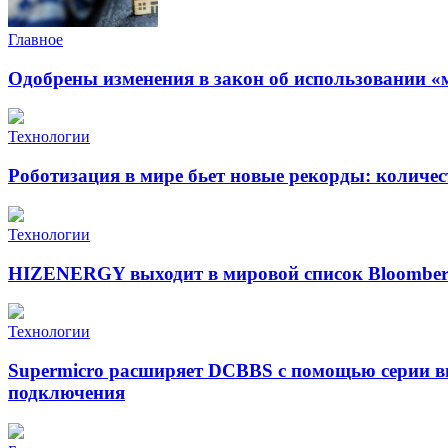
Главное
Одобрены изменения в закон об использовании «
Технологии
Роботизация в мире бьет новые рекорды: количе
Технологии
HIZENERGY выходит в мировой список Bloomber
Технологии
Supermicro расширяет DCBBS с помощью серии в
подключения