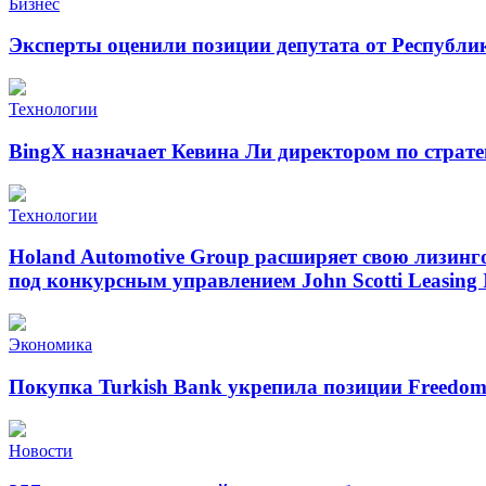
Бизнес
Эксперты оценили позиции депутата от Республи
Технологии
BingX назначает Кевина Ли директором по страт
Технологии
Holand Automotive Group расширяет свою лизинг
под конкурсным управлением John Scotti Leasing 
Экономика
Покупка Turkish Bank укрепила позиции Freedo
Новости