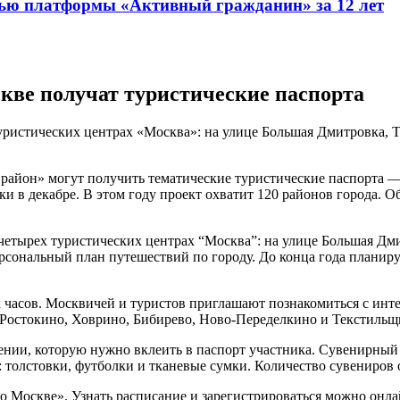
ью платформы «Активный гражданин» за 12 лет
кве получат туристические паспорта
ристических центрах «Москва»: на улице Большая Дмитровка, Т
айон» могут получить тематические туристические паспорта —
 в декабре. В этом году проект охватит 120 районов города. О
четырех туристических центрах “Москва”: на улице Большая Дми
сональный план путешествий по городу. До конца года планируе
х часов. Москвичей и туристов приглашают познакомиться с ин
Ростокино, Ховрино, Бибирево, Ново-Переделкино и Текстильщ
ении, которую нужно вклеить в паспорт участника. Сувенирный 
 толстовки, футболки и тканевые сумки. Количество сувениров 
о Москве». Узнать расписание и зарегистрироваться можно онла