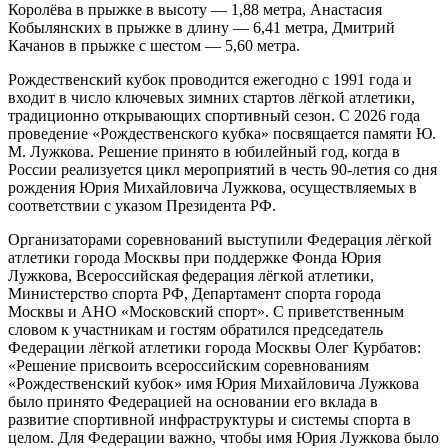
Королёва в прыжке в высоту — 1,88 метра, Анастасия
Кобылянских в прыжке в длину — 6,41 метра, Дмитрий
Качанов в прыжке с шестом — 5,60 метра.
Рождественский кубок проводится ежегодно с 1991 года и
входит в число ключевых зимних стартов лёгкой атлетики,
традиционно открывающих спортивный сезон. С 2026 года
проведение «Рождественского кубка» посвящается памяти Ю.
М. Лужкова. Решение принято в юбилейный год, когда в
России реализуется цикл мероприятий в честь 90-летия со дня
рождения Юрия Михайловича Лужкова, осуществляемых в
соответствии с указом Президента РФ.
Организаторами соревнований выступили Федерация лёгкой
атлетики города Москвы при поддержке Фонда Юрия
Лужкова, Всероссийская федерация лёгкой атлетики,
Министерство спорта РФ, Департамент спорта города
Москвы и АНО «Московский спорт». С приветственным
словом к участникам и гостям обратился председатель
Федерации лёгкой атлетики города Москвы Олег Курбатов:
«Решение присвоить всероссийским соревнованиям
«Рождественский кубок» имя Юрия Михайловича Лужкова
было принято Федерацией на основании его вклада в
развитие спортивной инфраструктуры и системы спорта в
целом. Для Федерации важно, чтобы имя Юрия Лужкова было