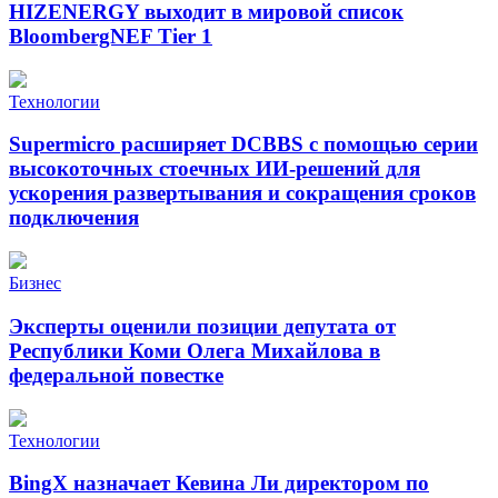
HIZENERGY выходит в мировой список
BloombergNEF Tier 1
Технологии
Supermicro расширяет DCBBS с помощью серии
высокоточных стоечных ИИ-решений для
ускорения развертывания и сокращения сроков
подключения
Бизнес
Эксперты оценили позиции депутата от
Республики Коми Олега Михайлова в
федеральной повестке
Технологии
BingX назначает Кевина Ли директором по