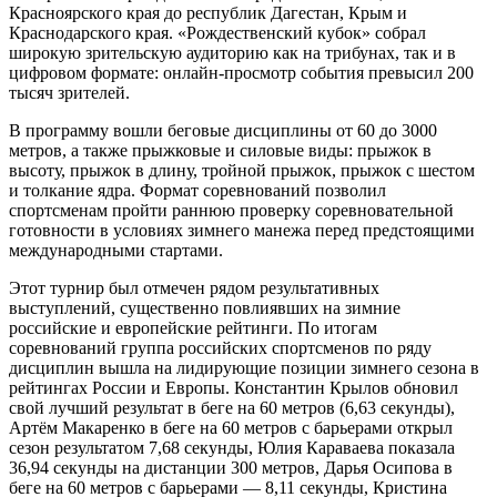
Красноярского края до республик Дагестан, Крым и
Краснодарского края. «Рождественский кубок» собрал
широкую зрительскую аудиторию как на трибунах, так и в
цифровом формате: онлайн-просмотр события превысил 200
тысяч зрителей.
В программу вошли беговые дисциплины от 60 до 3000
метров, а также прыжковые и силовые виды: прыжок в
высоту, прыжок в длину, тройной прыжок, прыжок с шестом
и толкание ядра. Формат соревнований позволил
спортсменам пройти раннюю проверку соревновательной
готовности в условиях зимнего манежа перед предстоящими
международными стартами.
Этот турнир был отмечен рядом результативных
выступлений, существенно повлиявших на зимние
российские и европейские рейтинги. По итогам
соревнований группа российских спортсменов по ряду
дисциплин вышла на лидирующие позиции зимнего сезона в
рейтингах России и Европы. Константин Крылов обновил
свой лучший результат в беге на 60 метров (6,63 секунды),
Артём Макаренко в беге на 60 метров с барьерами открыл
сезон результатом 7,68 секунды, Юлия Караваева показала
36,94 секунды на дистанции 300 метров, Дарья Осипова в
беге на 60 метров с барьерами — 8,11 секунды, Кристина