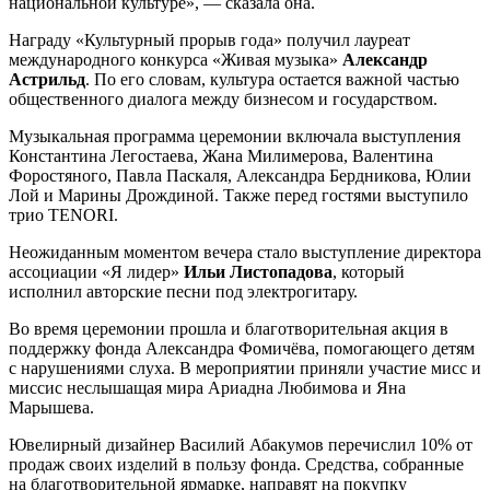
национальной культуре», — сказала она.
Награду «Культурный прорыв года» получил лауреат
международного конкурса «Живая музыка»
Александр
Астрильд
. По его словам, культура остается важной частью
общественного диалога между бизнесом и государством.
Музыкальная программа церемонии включала выступления
Константина Легостаева, Жана Милимерова, Валентина
Форостяного, Павла Паскаля, Александра Бердникова, Юлии
Лой и Марины Дрождиной. Также перед гостями выступило
трио TENORI.
Неожиданным моментом вечера стало выступление директора
ассоциации «Я лидер»
Ильи Листопадова
, который
исполнил авторские песни под электрогитару.
Во время церемонии прошла и благотворительная акция в
поддержку фонда Александра Фомичёва, помогающего детям
с нарушениями слуха. В мероприятии приняли участие мисс и
миссис неслышащая мира Ариадна Любимова и Яна
Марышева.
Ювелирный дизайнер Василий Абакумов перечислил 10% от
продаж своих изделий в пользу фонда. Средства, собранные
на благотворительной ярмарке, направят на покупку