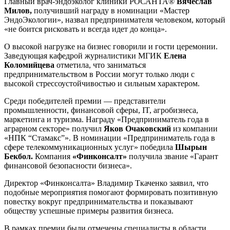
Главный врач-эндоэколог клиники РОСАНТА®
Вячеслав
Милов,
получивший награду в номинации «Мастер
ЭндоЭкологии», назвал предпринимателя человеком, который
«не боится рисковать и всегда идет до конца».
О высокой нагрузке на бизнес говорили и гости церемонии.
Заведующая кафедрой журналистики МГИК
Елена
Коломийцева
отметила, что заниматься
предпринимательством в России могут только люди с
высокой стрессоустойчивостью и сильным характером.
Среди победителей премии — представители
промышленности, финансовой сферы, IT, агробизнеса,
маркетинга и туризма. Награду «Предприниматель года в
аграрном секторе» получил
Яков Очаковский
из компании
«НПК “Стамакс”». В номинации «Предприниматель года в
сфере телекоммуникационных услуг» победила
Шырын
Бекбол.
Компания
«Финконсалт»
получила звание «Гарант
финансовой безопасности бизнеса».
Директор «Финконсалта» Владимир Ткаченко заявил, что
подобные мероприятия помогают формировать позитивную
повестку вокруг предпринимательства и показывают
обществу успешные примеры развития бизнеса.
В рамках премии были отмечены специалисты в области