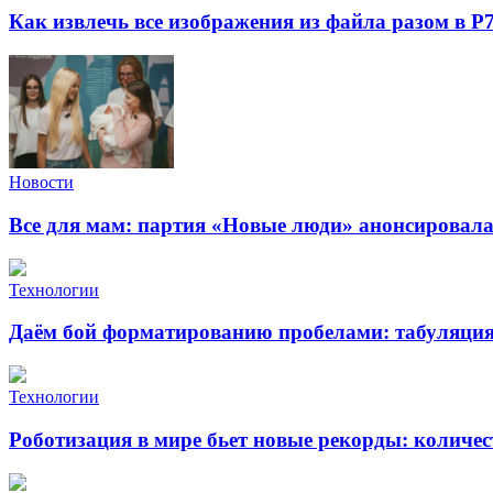
Как извлечь все изображения из файла разом в Р
Новости
Все для мам: партия «Новые люди» анонсировал
Технологии
Даём бой форматированию пробелами: табуляция 
Технологии
Роботизация в мире бьет новые рекорды: количе