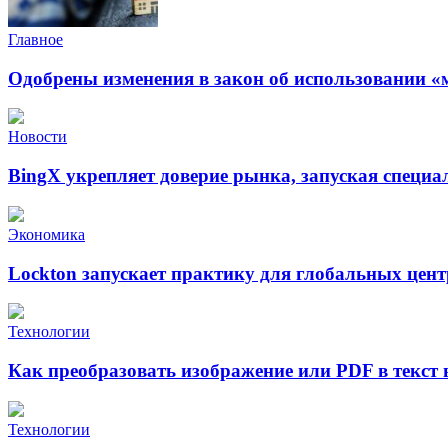
Главное
Одобрены изменения в закон об использовании «
Новости
BingX укрепляет доверие рынка, запуская специ
Экономика
Lockton запускает практику для глобальных це
Технологии
Как преобразовать изображение или PDF в текст
Технологии