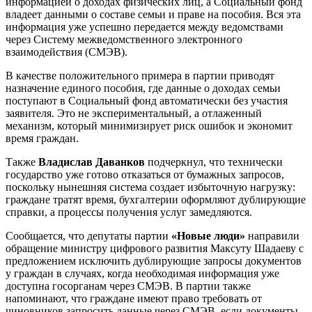
информацией о доходах физических лиц, а Социальный фонд
владеет данными о составе семьи и праве на пособия. Вся эта
информация уже успешно передается между ведомствами
через Систему межведомственного электронного
взаимодействия (СМЭВ).
В качестве положительного примера в партии приводят
назначение единого пособия, где данные о доходах семьи
поступают в Социальный фонд автоматически без участия
заявителя. Это не экспериментальный, а отлаженный
механизм, который минимизирует риск ошибок и экономит
время граждан.
Также
Владислав Даванков
подчеркнул, что технически
государство уже готово отказаться от бумажных запросов,
поскольку нынешняя система создает избыточную нагрузку:
граждане тратят время, бухгалтерии оформляют дублирующие
справки, а процессы получения услуг замедляются.
Сообщается, что депутаты партии
«Новые люди»
направили
обращение министру цифрового развития Максуту Шадаеву с
предложением исключить дублирующие запросы документов
у граждан в случаях, когда необходимая информация уже
доступна госорганам через СМЭВ. В партии также
напоминают, что граждане имеют право требовать от
чиновников запросить данные через СМЭВ, если документы