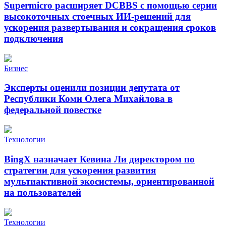
Supermicro расширяет DCBBS с помощью серии
высокоточных стоечных ИИ-решений для
ускорения развертывания и сокращения сроков
подключения
Бизнес
Эксперты оценили позиции депутата от
Республики Коми Олега Михайлова в
федеральной повестке
Технологии
BingX назначает Кевина Ли директором по
стратегии для ускорения развития
мультиактивной экосистемы, ориентированной
на пользователей
Технологии