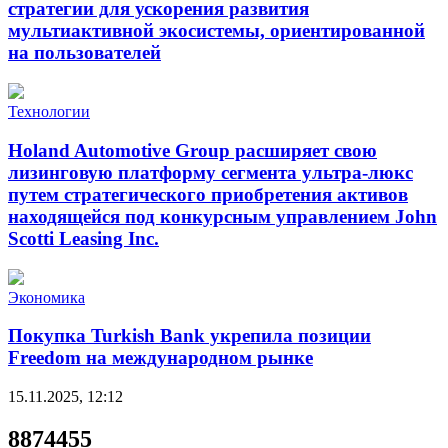
стратегии для ускорения развития
мультиактивной экосистемы, ориентированной
на пользователей
Технологии
Holand Automotive Group расширяет свою
лизинговую платформу сегмента ультра-люкс
путем стратегического приобретения активов
находящейся под конкурсным управлением John
Scotti Leasing Inc.
Экономика
Покупка Turkish Bank укрепила позиции
Freedom на международном рынке
15.11.2025, 12:12
8874455