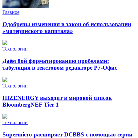
Главное
Одобрены изменения в закон об использовании
«материнского капитала»
Технологии
Даём бой форматированию пробелами:
табуляция в текстовом редакторе Р7-Офис
Технологии
HIZENERGY выходит в мировой список
BloombergNEF Tier 1
Технологии
Supermicro расширяет DCBBS с помощью серии