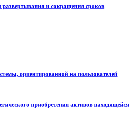
 развертывания и сокращения сроков
истемы, ориентированной на пользователей
егического приобретения активов находящейся