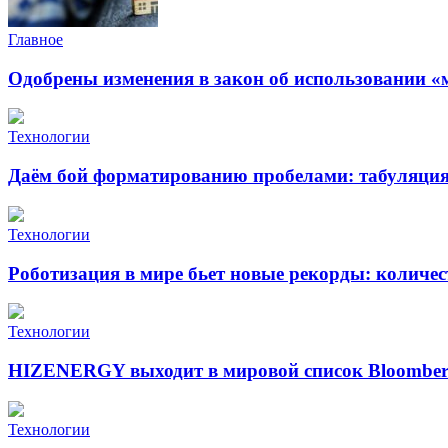
Главное
Одобрены изменения в закон об использовании «
Технологии
Даём бой форматированию пробелами: табуляция 
Технологии
Роботизация в мире бьет новые рекорды: количе
Технологии
HIZENERGY выходит в мировой список Bloomber
Технологии