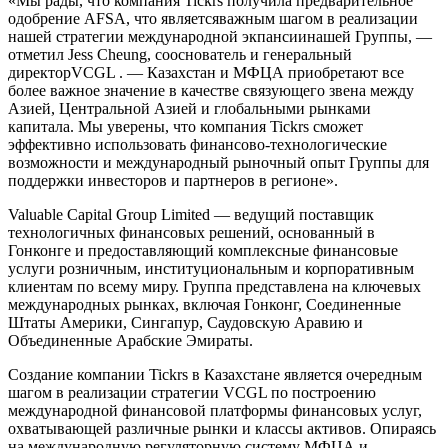
«Мы рады, что компания Tickrs получила предварительное
одобрение AFSA, что являетсяважным шагом в реализации
нашей стратегии международной экпансиинашей Группы, —
отметил Jess Cheung, сооснователь и генеральный
директорVCGL . — Казахстан и МФЦА приобретают все
более важное значение в качестве связующего звена между
Азией, Центральной Азией и глобальными рынками
капитала. Мы уверены, что компания Tickrs сможет
эффективно использовать финансово-технологические
возможности и международный рыночный опыт Группы для
поддержки инвесторов и партнеров в регионе».
Valuable Capital Group Limited — ведущий поставщик
технологичных финансовых решений, основанный в
Гонконге и предоставляющий комплексные финансовые
услуги розничным, институциональным и корпоративным
клиентам по всему миру. Группа представлена на ключевых
международных рынках, включая Гонконг, Соединенные
Штаты Америки, Сингапур, Саудовскую Аравию и
Объединенные Арабские Эмираты.
Создание компании Tickrs в Казахстане является очередным
шагом в реализации стратегии VCGL по построению
международной финансовой платформы финансовых услуг,
охватывающей различные рынки и классы активов. Опираясь
на международную регуляторную систему МФЦА и