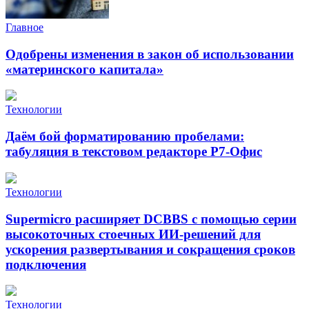
Главное
Одобрены изменения в закон об использовании
«материнского капитала»
Технологии
Даём бой форматированию пробелами:
табуляция в текстовом редакторе Р7-Офис
Технологии
Supermicro расширяет DCBBS с помощью серии
высокоточных стоечных ИИ-решений для
ускорения развертывания и сокращения сроков
подключения
Технологии