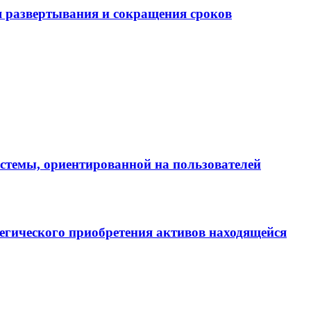
 развертывания и сокращения сроков
истемы, ориентированной на пользователей
егического приобретения активов находящейся