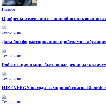
Главное
Одобрены изменения в закон об использовании «
Технологии
Даём бой форматированию пробелами: табуляция 
Технологии
Роботизация в мире бьет новые рекорды: количе
Технологии
HIZENERGY выходит в мировой список Bloomber
Технологии