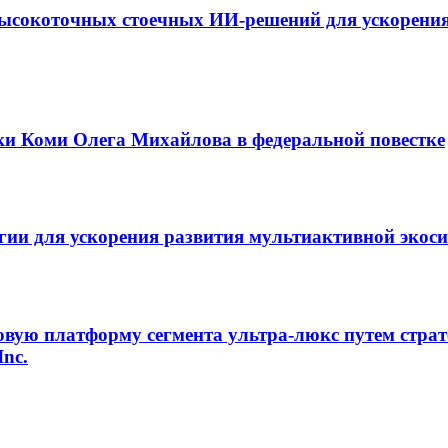
ысокоточных стоечных ИИ-решений для ускорения
ки Коми Олега Михайлова в федеральной повестке
егии для ускорения развития мультиактивной экос
овую платформу сегмента ультра-люкс путем страт
Inc.