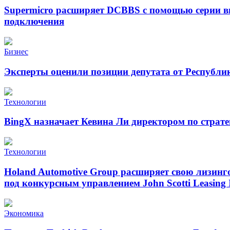
Supermicro расширяет DCBBS с помощью серии в
подключения
Бизнес
Эксперты оценили позиции депутата от Республи
Технологии
BingX назначает Кевина Ли директором по страт
Технологии
Holand Automotive Group расширяет свою лизинг
под конкурсным управлением John Scotti Leasing 
Экономика