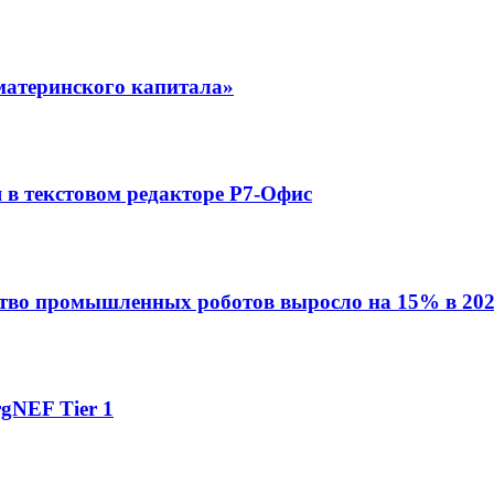
материнского капитала»
в текстовом редакторе Р7-Офис
ство промышленных роботов выросло на 15% в 202
gNEF Tier 1