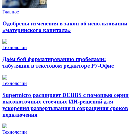
Главное
Одобрены изменения в закон об использовании
«материнского капитала»
Технологии
Даём бой форматированию пробелами:
табуляция в текстовом редакторе Р7-Офис
Технологии
Supermicro расширяет DCBBS с помощью серии
высокоточных стоечных ИИ-решений для
ускорения развертывания и сокращения сроков
подключения
Технологии