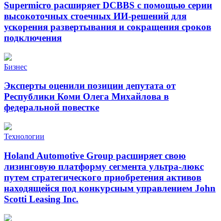
Supermicro расширяет DCBBS с помощью серии
высокоточных стоечных ИИ-решений для
ускорения развертывания и сокращения сроков
подключения
Бизнес
Эксперты оценили позиции депутата от
Республики Коми Олега Михайлова в
федеральной повестке
Технологии
Holand Automotive Group расширяет свою
лизинговую платформу сегмента ультра-люкс
путем стратегического приобретения активов
находящейся под конкурсным управлением John
Scotti Leasing Inc.