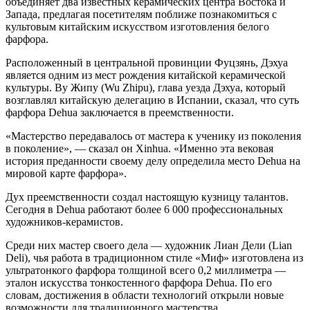
объединяет два известных керамических центра Востока и
Запада, предлагая посетителям поближе познакомиться с
культовым китайским искусством изготовления белого
фарфора.
Расположенный в центральной провинции Фуцзянь, Дэхуа
является одним из мест рождения китайской керамической
культуры. Ву Жипу (Wu Zhipu), глава уезда Дэхуа, который
возглавлял китайскую делегацию в Испании, сказал, что суть
фарфора Dehua заключается в преемственности.
«Мастерство передавалось от мастера к ученику из поколения
в поколение», — сказал он Xinhua. «Именно эта вековая
история преданности своему делу определила место Dehua на
мировой карте фарфора».
Дух преемственности создал настоящую кузницу талантов.
Сегодня в Dehua работают более 6 000 профессиональных
художников-керамистов.
Среди них мастер своего дела — художник Лиан Дели (Lian
Deli), чья работа в традиционном стиле «Миф» изготовлена из
ультратонкого фарфора толщиной всего 0,2 миллиметра —
эталон искусства тонкостенного фарфора Dehua. По его
словам, достижения в области технологий открыли новые
возможности для традиционного мастерства.