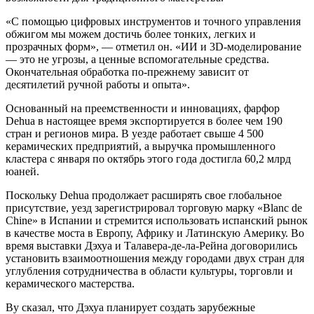
«С помощью цифровых инструментов и точного управления
обжигом мы можем достичь более тонких, легких и
прозрачных форм», — отметил он. «ИИ и 3D-моделирование
— это не угрозы, а ценные вспомогательные средства.
Окончательная обработка по-прежнему зависит от
десятилетий ручной работы и опыта».
Основанный на преемственности и инновациях, фарфор
Dehua в настоящее время экспортируется в более чем 190
стран и регионов мира. В уезде работает свыше 4 500
керамических предприятий, а выручка промышленного
кластера с января по октябрь этого года достигла 60,2 млрд
юаней.
Поскольку Dehua продолжает расширять свое глобальное
присутствие, уезд зарегистрировал торговую марку «Blanc de
Chine» в Испании и стремится использовать испанский рынок
в качестве моста в Европу, Африку и Латинскую Америку. Во
время выставки Дэхуа и Талавера-де-ла-Рейна договорились
установить взаимоотношения между городами двух стран для
углубления сотрудничества в области культуры, торговли и
керамического мастерства.
Ву сказал, что Дэхуа планирует создать зарубежные