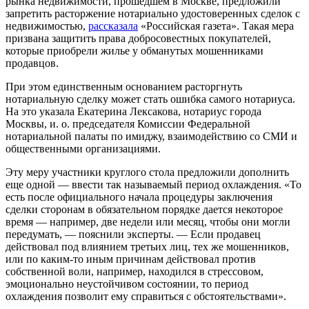
рынка недвижимости, прошедшем в Москве, предложили
запретить расторжение нотариально удостоверенных сделок с
недвижимостью,
рассказала
«Российская газета». Такая мера
призвана защитить права добросовестных покупателей,
которые приобрели жилье у обманутых мошенниками
продавцов.
При этом единственным основанием расторгнуть
нотариальную сделку может стать ошибка самого нотариуса.
На это указала Екатерина Лексакова, нотариус города
Москвы, и. о. председателя Комиссии Федеральной
нотариальной палаты по имиджу, взаимодействию со СМИ и
общественными организациями.
Эту меру участники круглого стола предложили дополнить
еще одной — ввести так называемый период охлаждения. «То
есть после официального начала процедуры заключения
сделки сторонам в обязательном порядке дается некоторое
время — например, две недели или месяц, чтобы они могли
передумать, — пояснили эксперты. — Если продавец
действовал под влиянием третьих лиц, тех же мошенников,
или по каким-то иным причинам действовал против
собственной воли, например, находился в стрессовом,
эмоционально неустойчивом состоянии, то период
охлаждения позволит ему справиться с обстоятельствами».