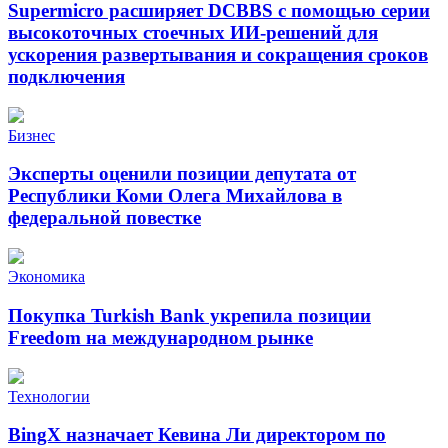
Supermicro расширяет DCBBS с помощью серии
высокоточных стоечных ИИ-решений для
ускорения развертывания и сокращения сроков
подключения
Бизнес
Эксперты оценили позиции депутата от
Республики Коми Олега Михайлова в
федеральной повестке
Экономика
Покупка Turkish Bank укрепила позиции
Freedom на международном рынке
Технологии
BingX назначает Кевина Ли директором по